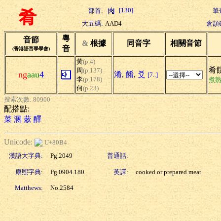
[130]
部首:
筆
肴
大五碼:
AAD4
倉頡
粵
音節
&
根據
同音字
相關音節
音
(香港語言學學會)
黃
(p.4)
肴
周
(p.137)
ng
aau
4
淆
,
餚
,
爻
[7..]
李
(p.178)
煮
何
(p.23)
搜索次數: 80900
配搭點:
菜
溷
蔌
醳
Unicode:
U+80B4
漢語大字典:
Pg.2049
普通話:
康熙字典:
Pg.0904.180
英譯:
cooked or prepared meat
Matthews:
No.2584