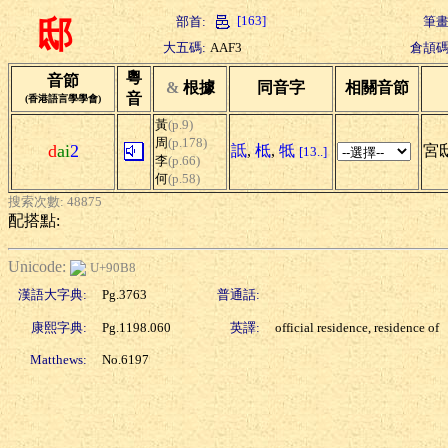
[163]
部首:
筆畫
邸
大五碼:
AAF3
倉頡碼
粵
音節
&
根據
同音字
相關音節
音
(香港語言學學會)
黃
(p.9)
周
(p.178)
d
ai
2
詆
,
柢
,
牴
宮
[13..]
李
(p.66)
何
(p.58)
搜索次數: 48875
配搭點:
Unicode:
U+90B8
漢語大字典:
Pg.3763
普通話:
康熙字典:
Pg.1198.060
英譯:
official residence, residence of
Matthews:
No.6197