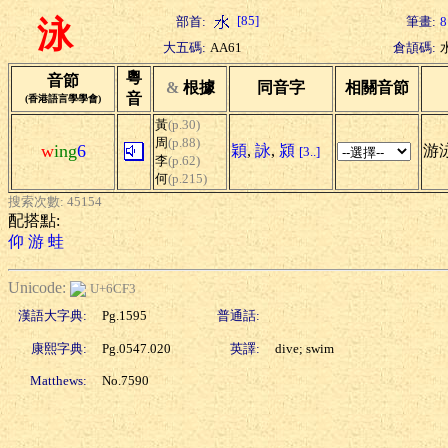
[85]
部首:
筆畫:
8
泳
大五碼:
AA61
倉頡碼:
粵
音節
&
根據
同音字
相關音節
音
(香港語言學學會)
黃
(p.30)
周
(p.88)
w
ing
6
穎
,
詠
,
潁
游泳
[3..]
李
(p.62)
何
(p.215)
搜索次數: 45154
配搭點:
仰
游
蛙
Unicode:
U+6CF3
漢語大字典:
Pg.1595
普通話:
康熙字典:
Pg.0547.020
英譯:
dive; swim
Matthews:
No.7590