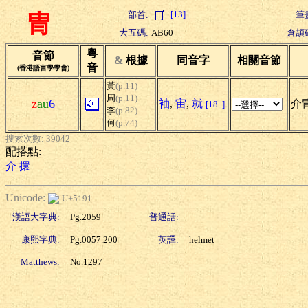
[13]
部首:
筆
冑
大五碼:
AB60
倉頡
粵
音節
&
根據
同音字
相關音節
音
(香港語言學學會)
黃
(p.11)
周
(p.11)
z
au
6
袖
,
宙
,
就
介
[18..]
李
(p.82)
何
(p.74)
搜索次數: 39042
配搭點:
介
擐
Unicode:
U+5191
漢語大字典:
Pg.2059
普通話:
康熙字典:
Pg.0057.200
英譯:
helmet
Matthews:
No.1297