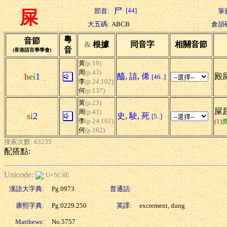
[44]
部首:
筆
屎
大五碼:
ABCB
倉頡
粵
音節
&
根據
同音字
相關音節
音
(香港語言學學會)
黃
(p.19)
周
(p.43)
h
ei
1
醯
,
譆
,
俙
殿
[46..]
李
(p.24,102)
何
(p.137)
黃
(p.23)
屎尿
周
(p.43)
s
i
2
史
,
駛
,
死
[5..]
李
(p.24,102)
(1)
何
(p.162)
搜索次數: 63235
配搭點:
Unicode:
U+5C4E
漢語大字典:
Pg.0973
普通話:
康熙字典:
Pg.0229.250
英譯:
excrement, dung
Matthews:
No.5757