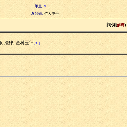
筆畫:
9
倉頡碼:
竹人中手
詞例(
)
解釋
, 法律, 金科玉律
[9..]