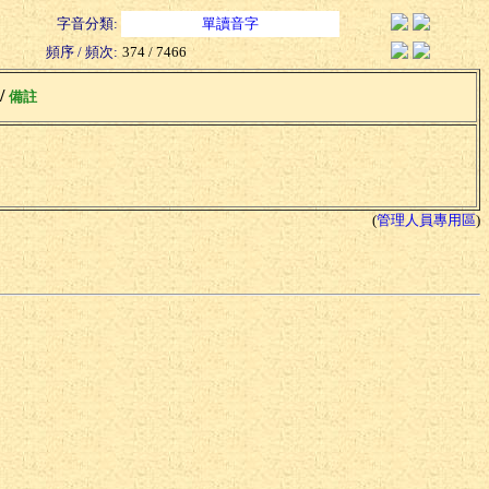
字音分類:
單讀音字
頻序 / 頻次:
374 / 7466
 /
備註
(
管理人員專用區
)