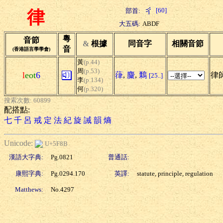
[60]
部首:
律
大五碼:
ABDF
粵
音節
&
根據
同音字
相關音節
音
(香港語言學學會)
黃
(p.44)
周
(p.53)
l
eot
6
葎
,
麜
,
鷅
律師
[25..]
李
(p.134)
何
(p.320)
搜索次數: 60899
配搭點:
七
千
呂
戒
定
法
紀
旋
誡
韻
熵
Unicode:
U+5F8B
漢語大字典:
Pg.0821
普通話:
康熙字典:
Pg.0294.170
英譯:
statute, principle, regulation
Matthews:
No.4297