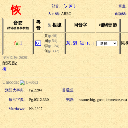
[61]
部首:
筆畫:
恢
大五碼:
ABEC
倉頡碼:
粵
音節
&
根據
同音字
相關音節
音
(香港語言學學會)
黃
(p.46)
周
(p.54)
f
ui
1
灰
,
魁
,
詼
恢復
[10..]
李
(p.124)
何
(p.332)
搜索次數: 26291
配搭點:
復
Unicode:
U+6062
漢語大字典:
Pg.2294
普通話:
康熙字典:
Pg.0312.330
英譯:
restore;big, great, immense,vast
Matthews:
No.2307