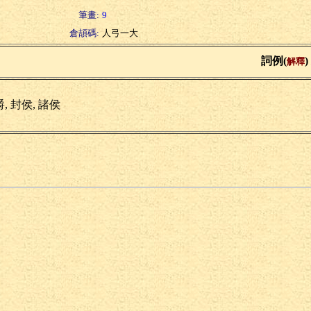
筆畫:
9
倉頡碼:
人弓一大
詞例(
)
解釋
, 封侯, 諸侯