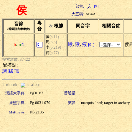
[9]
部首:
侯
大五碼:
AB4A
粵
音節
&
根據
同音字
相關音節
音
(香港語言學學會)
黃
(p.11)
周
(p.6)
h
au
4
喉
,
猴
,
瘊
侯爵
[9..]
李
(p.219)
何
(p.77)
搜索次數: 37422
配搭點:
諸
竊
薃
Unicode:
U+4FAF
漢語大字典:
Pg.0167
普通話:
康熙字典:
Pg.0031.070
英譯:
marquis, lord; target in archery
Matthews:
No.2135