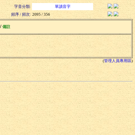
字音分類:
單讀音字
頻序 / 頻次:
2095 / 356
 /
備註
(
管理人員專用區
)