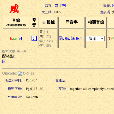
[30]
部首:
筆畫:
9
咸
大五碼:
AB77
倉頡碼:
粵
音節
&
根據
同音字
相關音節
音
(香港語言學學會)
黃
(p.4)
周
(p.22)
h
aam
4
函
,
鹹
,
涵
[9..]
(1)
李
(p.235)
何
(p.28)
搜索次數: 69366
配搭點:
阮
Unicode:
U+54B8
漢語大字典:
Pg.1404
普通話:
康熙字典:
Pg.0115.190
英譯:
together; all, completely;united
Matthews:
No.2666