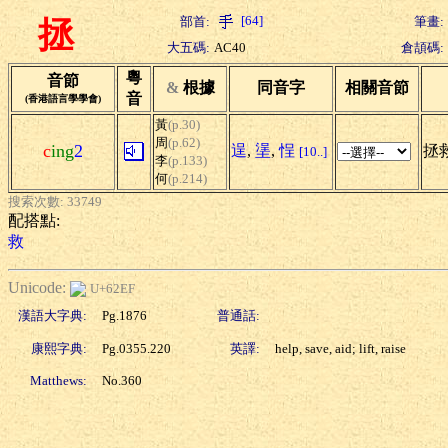
[64]
部首:
筆畫:
拯
大五碼:
AC40
倉頡碼:
粵
音節
&
根據
同音字
相關音節
音
(香港語言學學會)
黃
(p.30)
周
(p.62)
c
ing
2
逞
,
塣
,
悜
拯救
[10..]
李
(p.133)
何
(p.214)
搜索次數: 33749
配搭點:
救
Unicode:
U+62EF
漢語大字典:
Pg.1876
普通話:
康熙字典:
Pg.0355.220
英譯:
help, save, aid; lift, raise
Matthews:
No.360