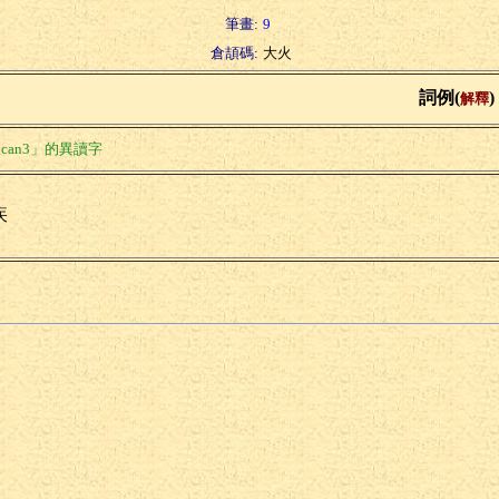
筆畫:
9
倉頡碼:
大火
詞例(
)
解釋
can3」的異讀字
疾