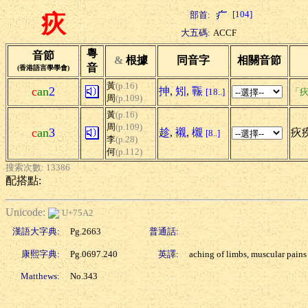
[104]
部首:
疢
大五碼:
ACCF
粵
音節
&
根據
同音字
相關音節
音
(香港語言學學會)
黃
(p.16)
c
an
2
抻
,
矧
,
辴
[18..]
「疢
周
(p.109)
黃
(p.16)
周
(p.109)
c
an
3
趁
,
襯
,
櫬
疢
[8..]
李
(p.28)
何
(p.112)
搜索次數: 13386
配搭點:
Unicode:
U+75A2
漢語大字典:
Pg.2663
普通話:
康熙字典:
Pg.0697.240
英譯:
aching of limbs, muscular pains
Matthews:
No.343