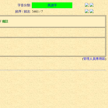
字音分類:
異讀字
頻序 / 頻次:
5461 / 7
 /
備註
(
管理人員專用區
)