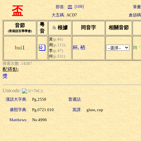
[108]
部首:
筆畫
盃
大五碼:
ACD7
倉頡碼
粵
音節
&
根據
同音字
相關音節
音
(香港語言學學會)
黃
(p.46)
周
(p.112)
b
ui
1
杯
,
桮
同
李
(p.47)
何
(p.331)
搜索次數: 14387
配搭點:
獎
Unicode:
U+76C3
漢語大字典:
Pg.2558
普通話:
康熙字典:
Pg.0721.010
英譯:
glass, cup
Matthews:
No.4996