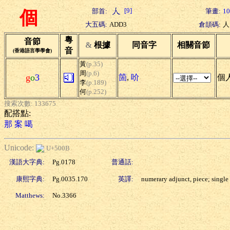
[9]
部首:
筆畫:
10
個
大五碼:
ADD3
倉頡碼:
人
粵
音節
&
根據
同音字
相關音節
音
(香港語言學學會)
黃
(p.35)
周
(p.6)
g
o
3
箇
,
吤
個人
李
(p.189)
何
(p.252)
搜索次數: 133675
配搭點:
那
案
噶
Unicode:
U+500B
漢語大字典:
Pg.0178
普通話:
康熙字典:
Pg.0035.170
英譯:
numerary adjunct, piece; single
Matthews:
No.3366