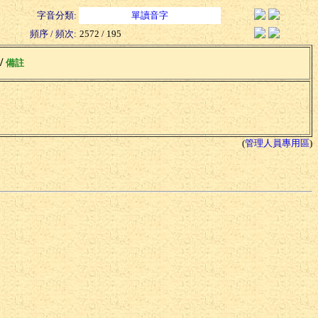
字音分類:
單讀音字
頻序 / 頻次:
2572 / 195
 /
備註
(
管理人員專用區
)