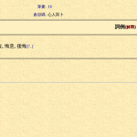
筆畫:
10
倉頡碼:
心人田卜
詞例(
)
解釋
, 悔意, 後悔
[7..]