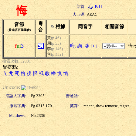
[61]
部首:
悔
大五碼:
AEAC
粵
音節
&
根據
同音字
相關音節
音
(香港語言學學會)
黃
(p.46)
周
(p.55)
f
ui
3
晦
,
誨
,
喙
悔改
[3..]
李
(p.146)
何
(p.332)
搜索次數: 52081
配搭點:
亢
尤
死
咎
後
恨
祇
教
幡
懊
懺
Unicode:
U+6094
漢語大字典:
Pg.2305
普通話:
康熙字典:
Pg.0315.170
英譯:
repent, show remorse, regret
Matthews:
No.2336