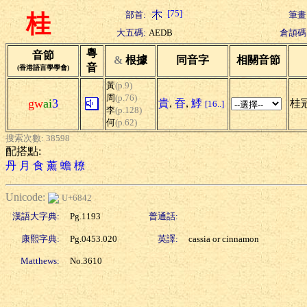
[75]
部首:
筆畫
桂
大五碼:
AEDB
倉頡碼
粵
音節
&
根據
同音字
相關音節
音
(香港語言學學會)
黃
(p.9)
周
(p.76)
gw
ai
3
貴
,
昋
,
鯚
桂冠
[16..]
李
(p.128)
何
(p.62)
搜索次數: 38598
配搭點:
丹
月
食
薰
蟾
橑
Unicode:
U+6842
漢語大字典:
Pg.1193
普通話:
康熙字典:
Pg.0453.020
英譯:
cassia or cinnamon
Matthews:
No.3610