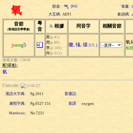
[84]
部首:
筆畫:
氧
大五碼:
AEF1
倉頡碼:
粵
音節
&
根據
同音字
相關音節
音
(香港語言學學會)
黃
(p.43)
氧化
周
(p.86)
j
oeng
5
羻
,
懩
,
爙
[15..]
李
(p.104)
氧
何
(p.315)
搜索次數: 15858
配搭點:
氫
Unicode:
U+6C27
漢語大字典:
Pg.2011
普通話:
康熙字典:
Pg.0527.151
英譯:
oxygen
Matthews:
No.7251