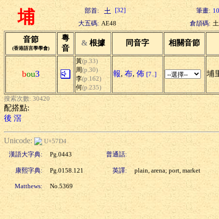
[32]
部首:
筆畫:
1
埔
大五碼:
AE48
倉頡碼:
土
粵
音節
&
根據
同音字
相關音節
音
(香港語言學學會)
黃
(p.33)
周
(p.30)
b
ou
3
報
,
布
,
佈
埔里
[7..]
李
(p.162)
何
(p.235)
搜索次數: 30420
配搭點:
後
滘
Unicode:
U+57D4
漢語大字典:
Pg.0443
普通話:
康熙字典:
Pg.0158.121
英譯:
plain, arena; port, market
Matthews:
No.5369