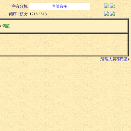
字音分類:
單讀音字
頻序 / 頻次:
1716 / 618
 /
備註
(
管理人員專用區
)