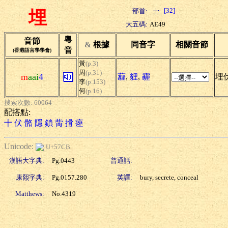
[32]
部首:
埋
大五碼:
AE49
粵
音節
&
根據
同音字
相關音節
音
(香港語言學學會)
黃
(p.3)
周
(p.31)
m
aai
4
薶
,
貍
,
霾
埋伏
李
(p.153)
何
(p.16)
搜索次數: 60064
配搭點:
十
伏
骼
隱
鎖
胔
搰
瘞
Unicode:
U+57CB
漢語大字典:
Pg.0443
普通話:
康熙字典:
Pg.0157.280
英譯:
bury, secrete, conceal
Matthews:
No.4319