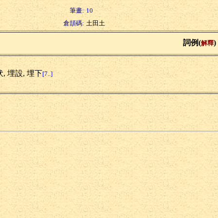
筆畫:
10
倉頡碼:
土田土
詞例(
)
解釋
, 埋設, 埋下
[7..]