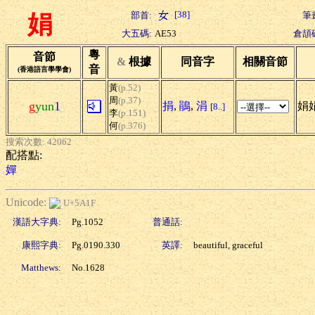
[38]
部首:
筆
娟
大五碼:
AE53
倉頡
粵
音節
&
根據
同音字
相關音節
音
(香港語言學學會)
黃
(p.52)
周
(p.37)
g
yun
1
捐
,
鵑
,
涓
娟娟
[8..]
李
(p.151)
何
(p.376)
搜索次數: 42062
配搭點:
嬋
Unicode:
U+5A1F
漢語大字典:
Pg.1052
普通話:
康熙字典:
Pg.0190.330
英譯:
beautiful, graceful
Matthews:
No.1628