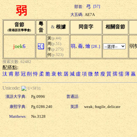
[57]
部首:
弱
大五碼:
AE7A
粵
音節
&
根據
同音字
相關音節
音
(香港語言學學會)
黃
(p.44)
周
(p.51)
j
oek
6
篛
,
蘥
,
爚
弱勢
[28..]
李
(p.275)
何
(p.323)
搜索次數: 62482
配搭點:
汰
甫
那
冠
削
恃
柔
脆
衰
軟
孱
減
虛
項
微
禁
瘦
質
孺
懦
薄
羸
Unicode:
U+5F31
漢語大字典:
Pg.0996
普通話:
康熙字典:
Pg.0286.240
英譯:
weak; fragile, delicate
Matthews:
No.3128