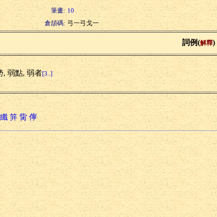
筆畫:
10
倉頡碼:
弓一弓戈一
詞例(
)
解釋
, 弱點, 弱者
[3..]
纖
笄
胔
儜