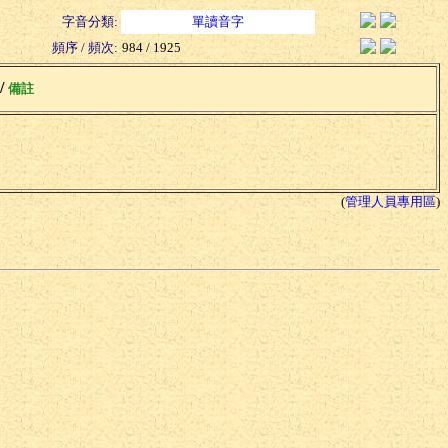
字音分類:
單讀音字
頻序 / 頻次:
984 / 1925
 /
備註
(
管理人員專用區
)