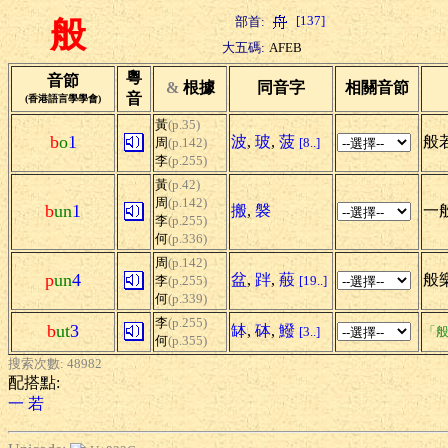
[137]
部首:
般
大五碼:
AFEB
粵
音節
&
根據
同音字
相關音節
音
(香港語言學學會)
黃
(p.35)
b
o
1
波
,
玻
,
菠
般
周
(p.142)
[8..]
李
(p.255)
黃
(p.42)
周
(p.142)
b
un
1
搬
,
褩
一般
李
(p.255)
何
(p.336)
周
(p.142)
p
un
4
盆
,
跘
,
蒰
般樂
李
(p.255)
[19..]
何
(p.339)
李
(p.255)
b
ut
3
缽
,
砵
,
鱍
[3..]
「般
何
(p.355)
搜索次數: 48982
配搭點:
一
若