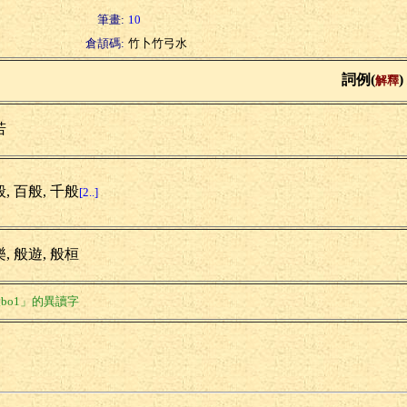
筆畫:
10
倉頡碼:
竹卜竹弓水
詞例(
)
解釋
若
, 百般, 千般
[2..]
, 般遊, 般桓
bo1」的異讀字