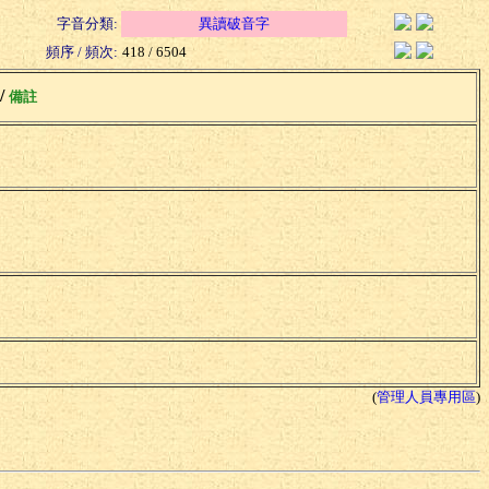
字音分類:
異讀破音字
頻序 / 頻次:
418 / 6504
 /
備註
(
管理人員專用區
)