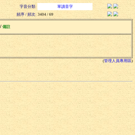
字音分類:
單讀音字
頻序 / 頻次:
3404 / 69
 /
備註
(
管理人員專用區
)