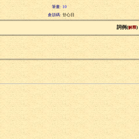
筆畫:
10
倉頡碼:
廿心日
詞例(
)
解釋
氏