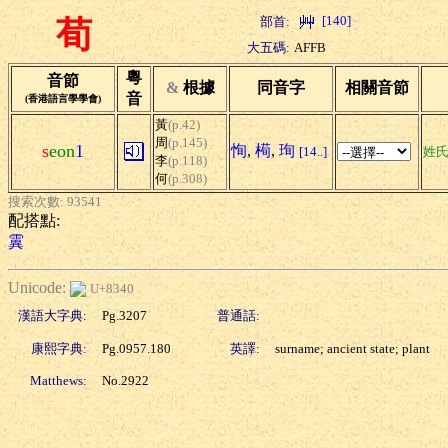
[140]
部首:
荀
大五碼:
AFFB
粵
音節
&
根據
同音字
相關音節
音
(香港語言學學會)
黃
(p.42)
周
(p.145)
s
eon
1
恂
,
槆
,
珣
[14..]
姓
李
(p.118)
何
(p.308)
搜索次數: 93541
配搭點:
霬
Unicode:
U+8340
漢語大字典:
Pg.3207
普通話:
康熙字典:
Pg.0957.180
英譯:
surname; ancient state; plant
Matthews:
No.2922