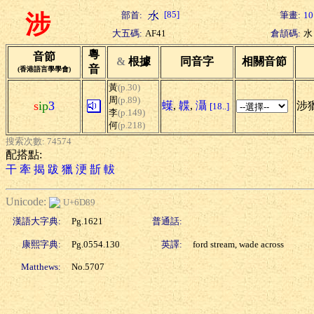
[85]
部首:
筆畫:
10
涉
大五碼:
AF41
倉頡碼:
水
粵
音節
&
根據
同音字
相關音節
音
(香港語言學學會)
黃
(p.30)
周
(p.89)
s
ip
3
蠂
,
韘
,
灄
涉獵
[18..]
李
(p.149)
何
(p.218)
搜索次數: 74574
配搭點:
干
牽
揭
跋
獵
浭
斮
軷
Unicode:
U+6D89
漢語大字典:
Pg.1621
普通話:
康熙字典:
Pg.0554.130
英譯:
ford stream, wade across
Matthews:
No.5707