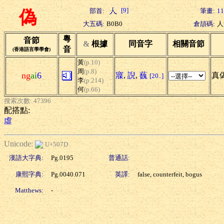
[9]
部首:
筆畫:
11
偽
大五碼:
B0B0
倉頡碼:
人
粵
音節
&
根據
同音字
相關音節
音
(香港語言學學會)
黃
(p.10)
周
(p.8)
ng
ai
6
寱
,
誽
,
蘶
真偽
[20..]
李
(p.214)
何
(p.66)
搜索次數: 47396
配搭點:
虛
Unicode:
U+507D
漢語大字典:
Pg.0195
普通話:
康熙字典:
Pg.0040.071
英譯:
false, counterfeit, bogus
Matthews:
-