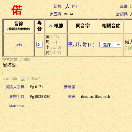
[9]
部首:
筆畫:
1
偌
大五碼:
B0B4
倉頡碼:
粵
音節
&
根據
同音字
相關音節
音
(香港語言學學會)
黃
(p.21)
偌大
周
(p.7)
j
e
6
夜
,
廾
,
射
[1..]
李
(p.240)
(1)
何
(p.147)
搜索次數: 74085
配搭點:
Unicode:
U+504C
漢語大字典:
Pg.0171
普通話:
康熙字典:
Pg.0038.080
英譯:
thus, so, like, such
Matthews:
-