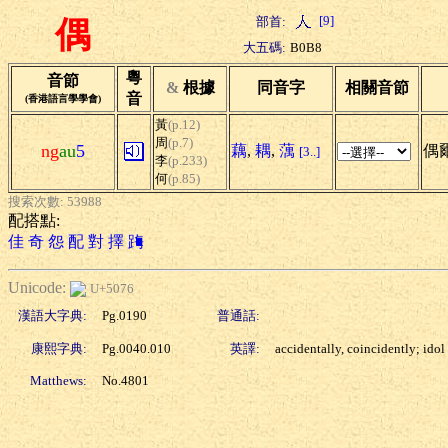
[9]
部首:
偶
大五碼:
B0B8
粵
音節
&
根據
同音字
相關音節
音
(香港語言學學會)
黃
(p.12)
周
(p.7)
ng
au
5
藕
,
耦
,
蕅
偶爾
[3..]
李
(p.233)
何
(p.85)
搜索次數: 53988
配搭點:
佳
奇
怨
配
對
擇
踇
Unicode:
U+5076
漢語大字典:
Pg.0190
普通話:
康熙字典:
Pg.0040.010
英譯:
accidentally, coincidently; idol
Matthews:
No.4801