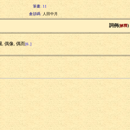
筆畫:
11
倉頡碼:
人田中月
詞例(
)
解釋
, 偶像, 偶而
[6..]