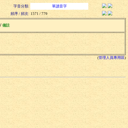
字音分類:
單讀音字
頻序 / 頻次:
1571 / 779
 /
備註
(
管理人員專用區
)