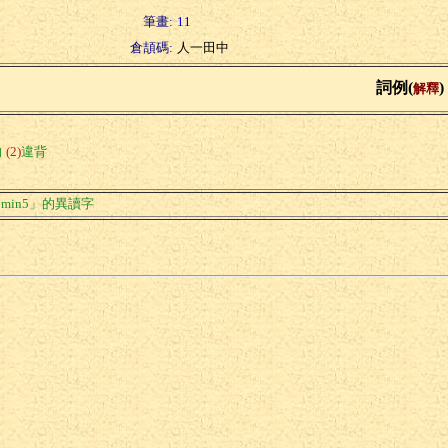
筆畫:
11
倉頡碼:
人一田中
詞例(
)
解釋
向
(2)
違背
min5」的異讀字