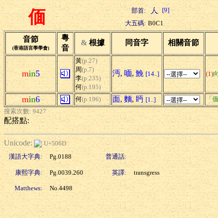
[9]
部首:
偭
大五碼:
B0C1
粵
音節
&
根據
同音字
相關音節
音
(香港語言學學會)
黃
(p.27)
周
(p.7)
m
in
5
沔
,
喕
,
鮸
[14..]
(1)
李
(p.235)
何
(p.195)
m
in
6
面
,
麵
,
眄
何
(p.196)
「偭
[1..]
搜索次數: 9427
配搭點:
Unicode:
U+506D
漢語大字典:
Pg.0188
普通話:
康熙字典:
Pg.0039.260
英譯:
transgress
Matthews:
No.4498