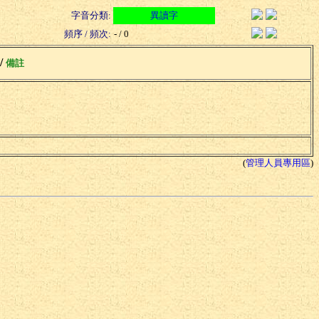
字音分類:
異讀字
頻序 / 頻次:
- / 0
 /
備註
(
管理人員專用區
)