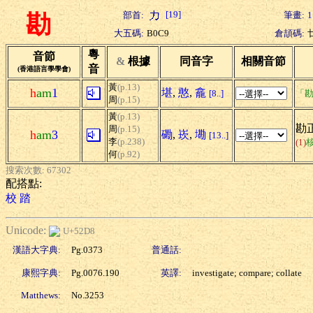
[19]
部首:
筆畫:
1
勘
大五碼:
B0C9
倉頡碼:
粵
音節
&
根據
同音字
相關音節
音
(香港語言學學會)
黃
(p.13)
h
am
1
堪
,
憨
,
龕
[8..]
「勘
周
(p.15)
黃
(p.13)
勘正
周
(p.15)
h
am
3
磡
,
崁
,
墈
[13..]
李
(p.238)
(1)
何
(p.92)
搜索次數: 67302
配搭點:
校
踏
Unicode:
U+52D8
漢語大字典:
Pg.0373
普通話:
康熙字典:
Pg.0076.190
英譯:
investigate; compare; collate
Matthews:
No.3253