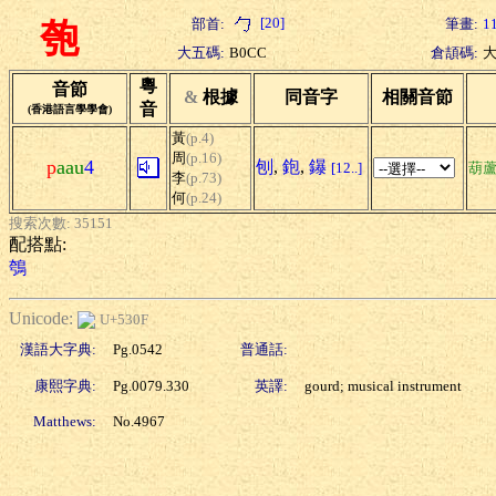
[20]
部首:
筆畫:
1
匏
大五碼:
B0CC
倉頡碼:
粵
音節
&
根據
同音字
相關音節
音
(香港語言學學會)
黃
(p.4)
周
(p.16)
p
aau
4
刨
,
鉋
,
鑤
[12..]
葫
李
(p.73)
何
(p.24)
搜索次數: 35151
配搭點:
鴮
Unicode:
U+530F
漢語大字典:
Pg.0542
普通話:
康熙字典:
Pg.0079.330
英譯:
gourd; musical instrument
Matthews:
No.4967