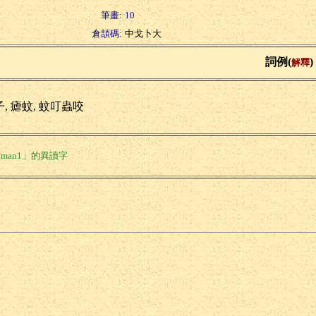
筆畫:
10
倉頡碼:
中戈卜大
詞例(
)
解釋
, 瘧蚊, 蚊叮蟲咬
man1」的異讀字