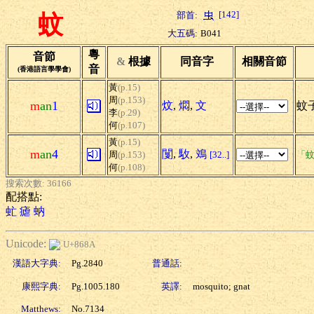
[142]
部首:
蚊
大五碼:
B041
粵
音節
&
根據
同音字
相關音節
音
(香港語言學學會)
黃
(p.15)
周
(p.153)
m
an
1
炆
,
燜
,
文
蚊子
李
(p.29)
何
(p.107)
黃
(p.15)
m
an
4
闅
,
駇
,
鳼
周
(p.153)
[32..]
「蚊
何
(p.108)
搜索次數: 36166
配搭點:
虻
瘧
蚋
Unicode:
U+868A
漢語大字典:
Pg.2840
普通話:
康熙字典:
Pg.1005.180
英譯:
mosquito; gnat
Matthews:
No.7134