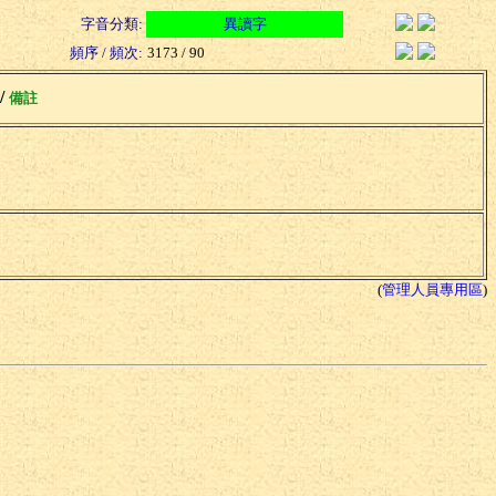
字音分類:
異讀字
頻序 / 頻次:
3173 / 90
 /
備註
(
管理人員專用區
)