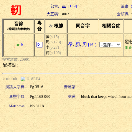
[159]
部首:
筆畫:
軔
大五碼:
B062
倉頡碼:
粵
音節
&
根據
同音字
相關音節
音
(香港語言學學會)
黃
(p.15)
發
周
(p.173)
j
an
6
孕
,
肕
,
刃
[16..]
李
(p.27)
阻
何
(p.105)
搜索次數: 20901
配搭點:
Unicode:
U+8ED4
漢語大字典:
Pg.3516
普通話:
康熙字典:
Pg.1168.060
英譯:
block that keeps wheel from mo
Matthews:
No.3118