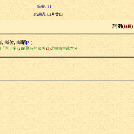
筆畫:
11
倉頡碼:
山月廿山
詞例(
)
解釋
, 崗位, 崗哨
[2..]
同「岡」字
(2)
值勤時的處所
(3)
比喻職掌或本分