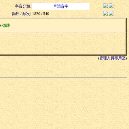
字音分類:
單讀音字
頻序 / 頻次:
1820 / 540
 /
備註
(
管理人員專用區
)