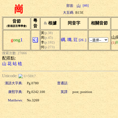
[46]
部首:
崗
大五碼:
B15E
粵
音節
&
根據
同音字
相關音節
音
(香港語言學學會)
黃
(p.38)
山崗
周
(p.45)
g
ong
1
碙
,
堈
,
豇
[26..]
李
(p.192)
(1)
何
(p.273)
搜索次數: 27066
配搭點:
山
花
站
棯
Unicode:
U+5D17
漢語大字典:
Pg.0780
普通話:
康熙字典:
Pg.0242.100
英譯:
post; position
Matthews:
No.3269