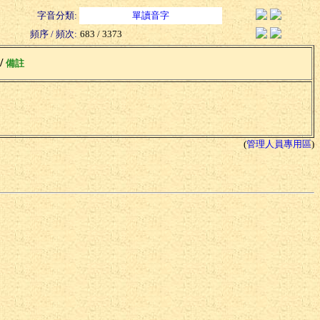
字音分類:
單讀音字
頻序 / 頻次:
683 / 3373
 /
備註
(
管理人員專用區
)