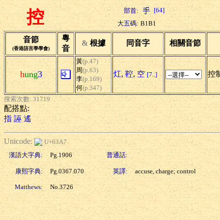
[64]
部首:
控
大五碼:
B1B1
粵
音節
&
根據
同音字
相關音節
音
(香港語言學學會)
黃
(p.47)
周
(p.63)
h
ung
3
灴
,
鞚
,
空
控制
[7..]
李
(p.169)
何
(p.347)
搜索次數: 31719
配搭點:
指
誣
遙
Unicode:
U+63A7
漢語大字典:
Pg.1906
普通話:
康熙字典:
Pg.0367.070
英譯:
accuse, charge; control
Matthews:
No.3726