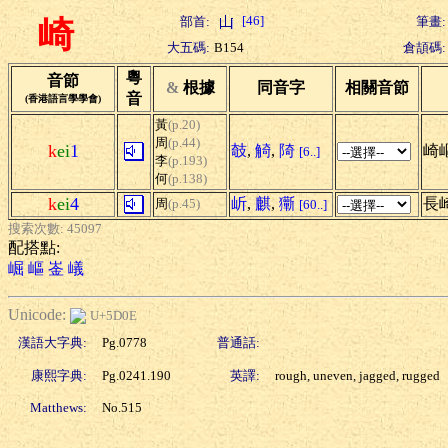
[46]
部首:
筆畫:
崎
大五碼:
B154
倉頡碼:
粵
音節
&
根據
同音字
相關音節
音
(香港語言學學會)
黃
(p.20)
周
(p.44)
k
ei
1
攲
,
觭
,
陭
崎
[6..]
李
(p.193)
何
(p.138)
k
ei
4
岓
,
麒
,
玂
長
周
(p.45)
[60..]
搜索次數: 45097
配搭點:
崛
嶇
崟
嶬
Unicode:
U+5D0E
漢語大字典:
Pg.0778
普通話:
康熙字典:
Pg.0241.190
英譯:
rough, uneven, jagged, rugged
Matthews:
No.515