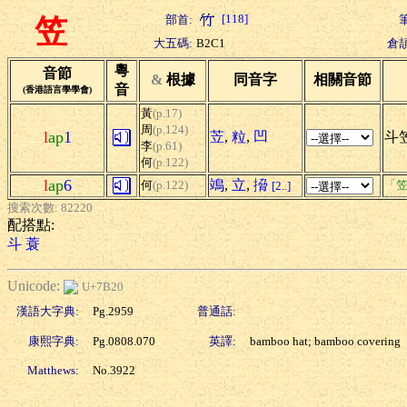
[118]
部首:
笠
大五碼:
B2C1
倉頡
粵
音節
&
根據
同音字
相關音節
音
(香港語言學學會)
黃
(p.17)
周
(p.124)
l
ap
1
苙
,
粒
,
凹
斗笠
李
(p.61)
何
(p.122)
l
ap
6
鴗
,
立
,
搚
何
(p.122)
「笠
[2..]
搜索次數: 82220
配搭點:
斗
蓑
Unicode:
U+7B20
漢語大字典:
Pg.2959
普通話:
康熙字典:
Pg.0808.070
英譯:
bamboo hat; bamboo covering
Matthews:
No.3922