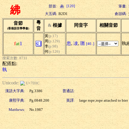
[120]
部首:
筆畫:
紼
大五碼:
B2D1
倉頡碼:
粵
音節
&
根據
同音字
相關音節
音
(香港語言學學會)
黃
(p.17)
周
(p.129)
f
at
1
忽
,
冹
,
匢
執
[40..]
李
(p.98)
何
(p.126)
搜索次數: 8731
配搭點:
執
Unicode:
U+7D3C
漢語大字典:
Pg.3386
普通話:
康熙字典:
Pg.0848.200
英譯:
large rope;rope attached to bier
Matthews:
No.1987