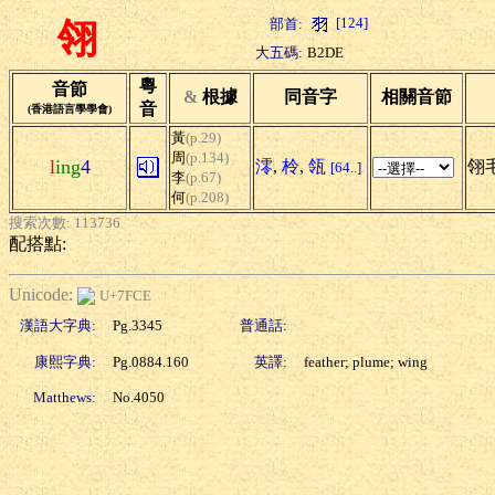
[124]
部首:
翎
大五碼:
B2DE
粵
音節
&
根據
同音字
相關音節
音
(香港語言學學會)
黃
(p.29)
周
(p.134)
l
ing
4
澪
,
柃
,
瓴
翎毛
[64..]
李
(p.67)
何
(p.208)
搜索次數: 113736
配搭點:
Unicode:
U+7FCE
漢語大字典:
Pg.3345
普通話:
康熙字典:
Pg.0884.160
英譯:
feather; plume; wing
Matthews:
No.4050