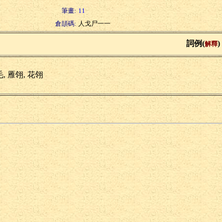
筆畫:
11
倉頡碼:
人戈尸一一
詞例(
)
解釋
, 雁翎, 花翎