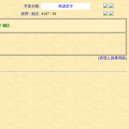
字音分類:
單讀音字
頻序 / 頻次:
4187 / 30
 /
備註
(
管理人員專用區
)