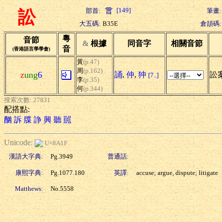
[149]
部首:
筆畫:
訟
大五碼:
B35E
倉頡碼:
粵
音節
&
根據
同音字
相關音節
音
(香港語言學學會)
黃
(p.47)
周
(p.162)
z
ung
6
誦
,
仲
,
狆
訟案
[7..]
李
(p.35)
何
(p.344)
搜索次數: 27831
配搭點:
酗
訴
牒
諍
興
聽
嚚
Unicode:
U+8A1F
漢語大字典:
Pg.3949
普通話:
康熙字典:
Pg.1077.180
英譯:
accuse; argue, dispute; litigate
Matthews:
No.5558