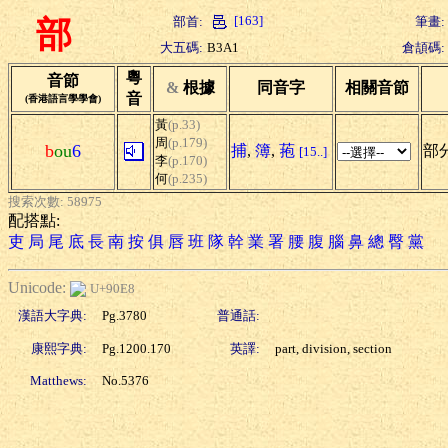
[163]
部首:
筆畫:
部
大五碼:
B3A1
倉頡碼:
粵
音節
&
根據
同音字
相關音節
音
(香港語言學學會)
黃
(p.33)
周
(p.179)
b
ou
6
捕
,
簿
,
菢
部分
[15..]
李
(p.170)
何
(p.235)
搜索次數: 58975
配搭點:
吏
局
尾
底
長
南
按
俱
唇
班
隊
幹
業
署
腰
腹
腦
鼻
總
臀
黨
Unicode:
U+90E8
漢語大字典:
Pg.3780
普通話:
康熙字典:
Pg.1200.170
英譯:
part, division, section
Matthews:
No.5376