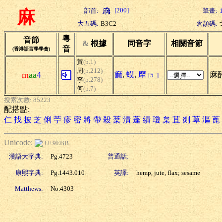
[200]
部首:
筆畫:
麻
大五碼:
B3C2
倉頡碼:
粵
音節
&
根據
同音字
相關音節
音
(香港語言學學會)
黃
(p.1)
周
(p.212)
m
aa
4
痲
,
蟆
,
犘
麻醉
[5..]
李
(p.278)
何
(p.7)
搜索次數: 85223
配搭點:
仁
找
披
芝
俐
苧
疹
密
將
帶
殺
棻
漬
蓬
績
瓊
枲
苴
剡
萆
漚
蓖
Unicode:
U+9EBB
漢語大字典:
Pg.4723
普通話:
康熙字典:
Pg.1443.010
英譯:
hemp, jute, flax; sesame
Matthews:
No.4303