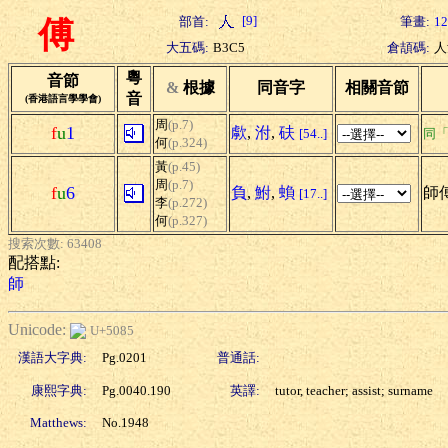
[9]
部首:
筆畫:
12
傅
大五碼:
B3C5
倉頡碼:
人
粵
音節
&
根據
同音字
相關音節
音
(香港語言學學會)
周
(p.7)
f
u
1
歑
,
泭
,
砆
[54..]
同
何
(p.324)
黃
(p.45)
周
(p.7)
f
u
6
負
,
鮒
,
蝜
師傅
[17..]
李
(p.272)
何
(p.327)
搜索次數: 63408
配搭點:
師
Unicode:
U+5085
漢語大字典:
Pg.0201
普通話:
康熙字典:
Pg.0040.190
英譯:
tutor, teacher; assist; surname
Matthews:
No.1948