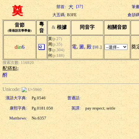
[37]
部首:
筆畫
奠
大五碼:
B3FE
倉頡碼
粵
音節
&
根據
同音字
相關音節
音
(香港語言學學會)
黃
(p.27)
周
(p.35)
d
in
6
電
,
澱
,
殿
奠定
[10..]
李
(p.304)
何
(p.188)
搜索次數: 116920
配搭點:
酹
Unicode:
U+5960
漢語大字典:
Pg.0546
普通話:
康熙字典:
Pg.0181.050
英譯:
pay respect; settle
Matthews:
No.6357