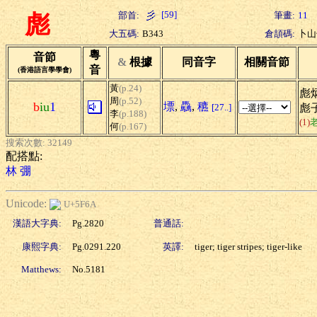
[59]
部首:
筆畫:
11
彪
大五碼:
B343
倉頡碼:
卜山
粵
音節
&
根據
同音字
相關音節
音
(香港語言學學會)
黃
(p.24)
彪炳
周
(p.52)
b
iu
1
墂
,
驫
,
穮
[27..]
彪
李
(p.188)
(1)
何
(p.167)
搜索次數: 32149
配搭點:
林
弸
Unicode:
U+5F6A
漢語大字典:
Pg.2820
普通話:
康熙字典:
Pg.0291.220
英譯:
tiger; tiger stripes; tiger-like
Matthews:
No.5181