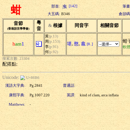
[142]
部首:
筆畫
蚶
大五碼:
B346
倉頡碼
粵
音節
&
根據
同音字
相關音節
音
(香港語言學學會)
黃
(p.13)
蚶子
周
(p.153)
h
am
1
堪
,
憨
,
龕
[8..]
李
(p.91)
軟
何
(p.92)
搜索次數: 23304
配搭點:
Unicode:
U+86B6
漢語大字典:
Pg.2841
普通話:
康熙字典:
Pg.1007.220
英譯:
kind of clam, arca inflata
Matthews:
-