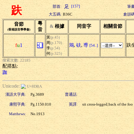
[157]
部首:
筆畫
趺
大五碼:
B36C
倉頡碼
粵
音節
&
根據
同音字
相關音節
音
(香港語言學學會)
黃
(p.45)
周
(p.170)
f
u
1
鳺
,
砆
,
尃
趺
[54..]
李
(p.54)
何
(p.325)
搜索次數: 22185
配搭點:
跏
Unicode:
U+8DBA
漢語大字典:
Pg.3689
普通話:
康熙字典:
Pg.1150.010
英譯:
sit cross-legged;back of the foo
Matthews:
No.1913