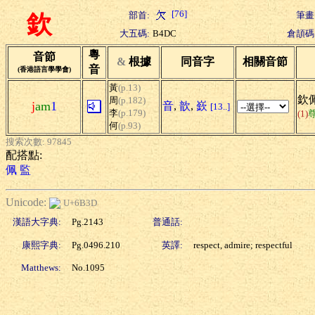
[76]
部首:
筆畫
欽
大五碼:
B4DC
倉頡碼
粵
音節
&
根據
同音字
相關音節
音
(香港語言學學會)
黃
(p.13)
欽佩
周
(p.182)
j
am
1
音
,
歆
,
嶔
[13..]
李
(p.179)
(1)
何
(p.93)
搜索次數: 97845
配搭點:
佩
監
Unicode:
U+6B3D
漢語大字典:
Pg.2143
普通話:
康熙字典:
Pg.0496.210
英譯:
respect, admire; respectful
Matthews:
No.1095