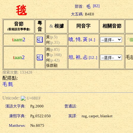
[82]
部首:
毯
大五碼:
B4E0
粵
音節
&
根據
同音字
相關音節
音
(香港語言學學會)
黃
(p.5)
t
aam
2
嗿
,
憳
,
菼
[4..]
「毯
何
(p.31)
周
(p.85)
李
(p.168)
t
aan
2
坦
,
袒
,
忐
毛毯
[12..]
何
(p.42)
張群顯
搜索次數: 133428
配搭點:
毛
氈
Unicode:
U+6BEF
漢語大字典:
Pg.2000
普通話:
康熙字典:
Pg.0522.050
英譯:
rug, carpet, blanket
Matthews:
No.6075