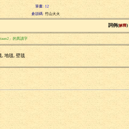
筆畫:
12
倉頡碼:
竹山火火
詞例(
)
解釋
taan2」的異讀字
, 地毯, 壁毯