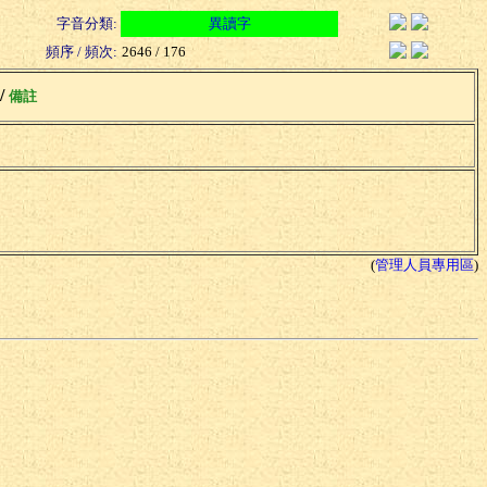
字音分類:
異讀字
頻序 / 頻次:
2646 / 176
 /
備註
(
管理人員專用區
)