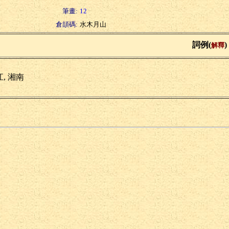
筆畫:
12
倉頡碼:
水木月山
詞例(
)
解釋
, 湘南