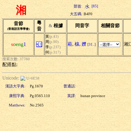
[85]
部首:
湘
大五碼:
B4F0
粵
音節
&
根據
同音字
相關音節
音
(香港語言學學會)
黃
(p.43)
周
(p.90)
s
oeng
1
葙
,
欀
,
孇
湘江
[31..]
李
(p.237)
何
(p.317)
搜索次數: 37760
配搭點:
Unicode:
U+6E58
漢語大字典:
Pg.1670
普通話:
康熙字典:
Pg.0565.110
英譯:
hunan province
Matthews:
No.2565