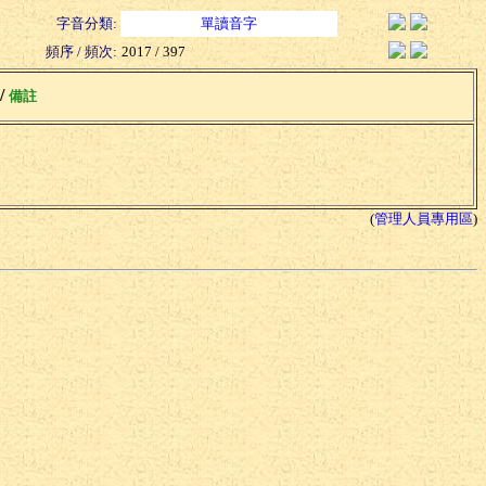
字音分類:
單讀音字
頻序 / 頻次:
2017 / 397
 /
備註
(
管理人員專用區
)