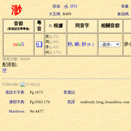
[85]
部首:
筆畫:
渺
大五碼:
B4F9
倉頡碼:
粵
音節
&
根據
同音字
相關音節
音
(香港語言學學會)
黃
(p.25)
周
(p.90)
m
iu
5
秒
,
緲
,
杪
渺小
[8..]
李
(p.45)
何
(p.175)
搜索次數: 38439
配搭點:
茫
Unicode:
U+6E3A
漢語大字典:
Pg.1673
普通話:
康熙字典:
Pg.0563.170
英譯:
endlessly long, boundless, vast
Matthews:
No.4477