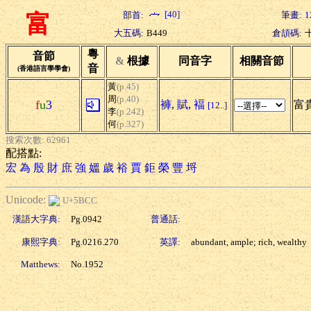
[40]
部首:
筆畫:
1
富
大五碼:
B449
倉頡碼:
粵
音節
&
根據
同音字
相關音節
音
(香港語言學學會)
黃
(p.45)
周
(p.40)
f
u
3
褲
,
賦
,
褔
富貴
[12..]
李
(p.242)
何
(p.327)
搜索次數: 62961
配搭點:
宏
為
殷
財
庶
強
媼
歲
裕
賈
鉅
榮
豐
埒
Unicode:
U+5BCC
漢語大字典:
Pg.0942
普通話:
康熙字典:
Pg.0216.270
英譯:
abundant, ample; rich, wealthy
Matthews:
No.1952